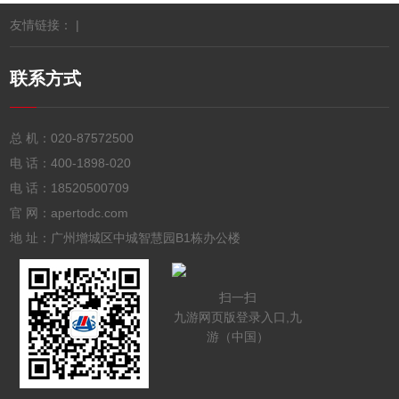
友情链接： |
联系方式
总 机：
020-87572500
电 话：
400-1898-020
电 话：
18520500709
官 网：apertodc.com
地 址：广州增城区中城智慧园B1栋办公楼
扫一扫
九游网页版登录入口,九
游（中国）