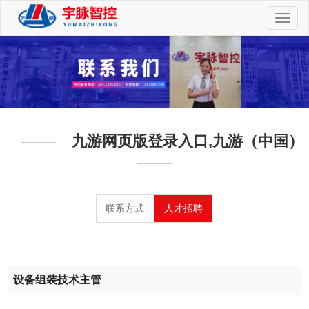
切
换
导
航
九游网页版登录入口,九游（中国）
联系方式
人才招聘
设备组装技术主管