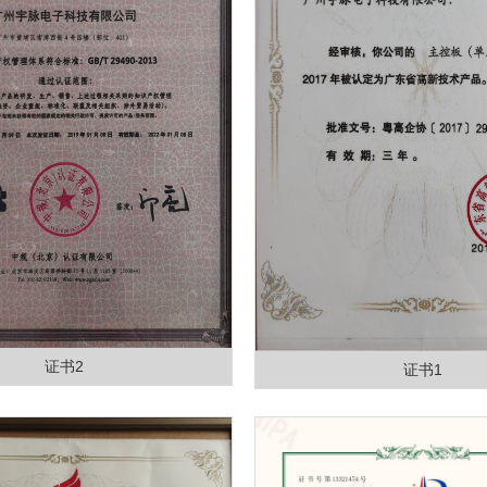
证书2
证书1