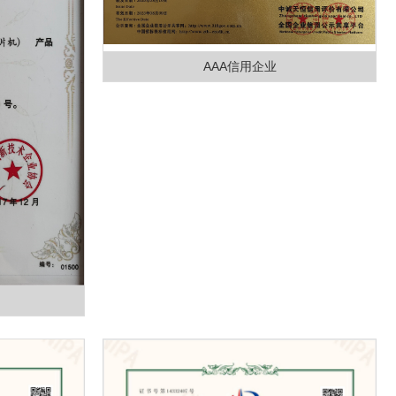
AAA信用企业