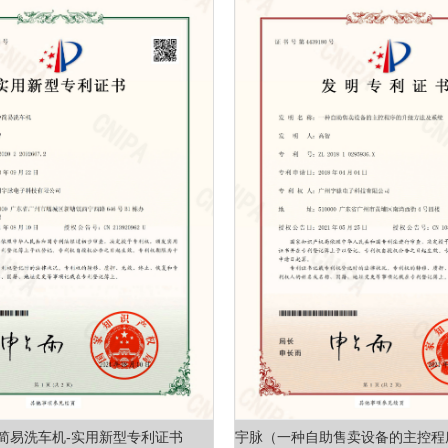
宇脉（一种自助售卖设备的主控程
种简易洗车机-实用新型专利证书