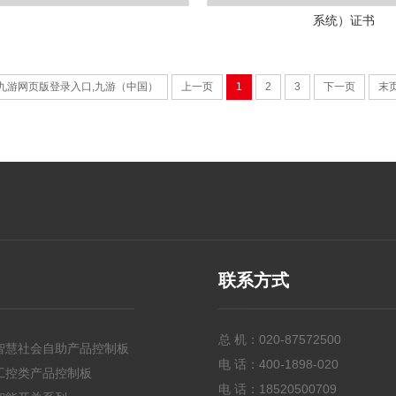
系统）证书
九游网页版登录入口,九游（中国）
上一页
1
2
3
下一页
末
联系方式
总 机：
020-87572500
智慧社会自助产品控制板
电 话：
400-1898-020
工控类产品控制板
电 话：
18520500709