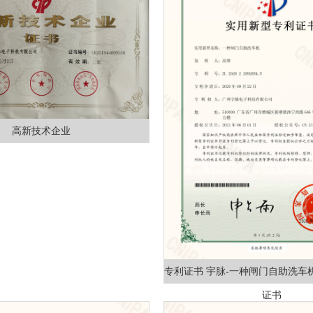
高新技术企业
专利证书 宇脉-一种闸门自助洗车
证书