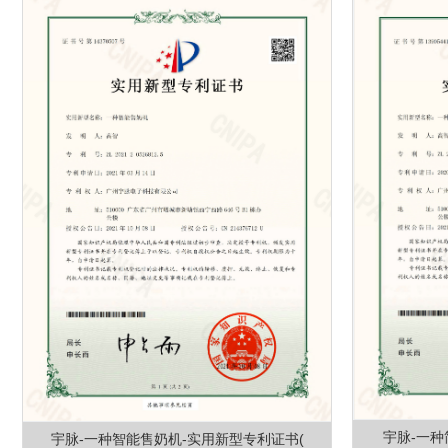
宇脉-一
宇脉-一种智能售奶机-实用新型专利证书(