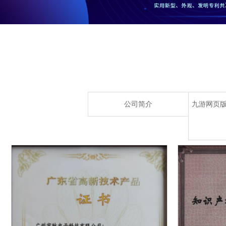
公司简介
九游网页版