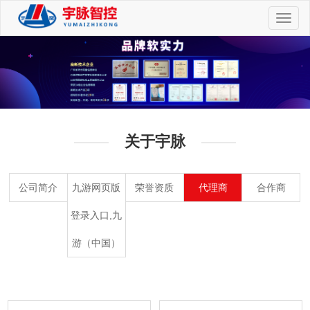
切
换
导
航
关于宇脉
公司简介
九游网页版
荣誉资质
代理商
合作商
登录入口,九
游（中国）