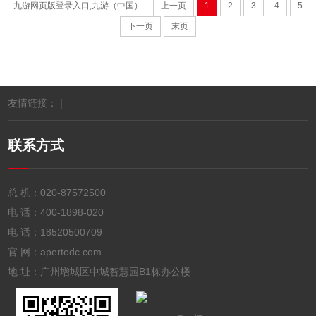
九游网页版登录入口,九游（中国）
上一页
1
2
3
4
5
下一页
末页
友情链接： |
联系方式
总 机：
020-87572500
电 话：
400-1898-020
电 话：
18520500709
官 网：apertodc.com
地 址：广州增城区中城智慧园B1栋办公楼