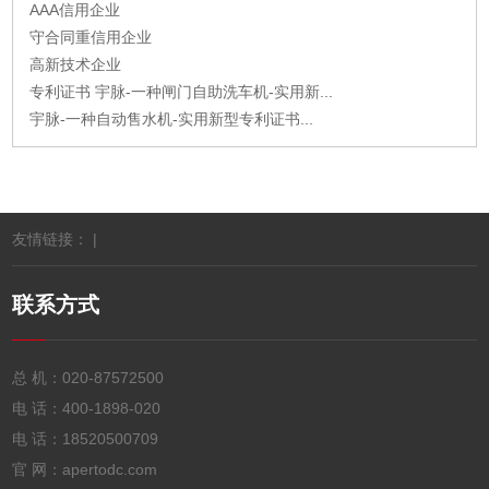
AAA信用企业
守合同重信用企业
高新技术企业
专利证书 宇脉-一种闸门自助洗车机-实用新...
宇脉-一种自动售水机-实用新型专利证书...
友情链接： |
联系方式
总 机：
020-87572500
电 话：
400-1898-020
电 话：
18520500709
官 网：apertodc.com