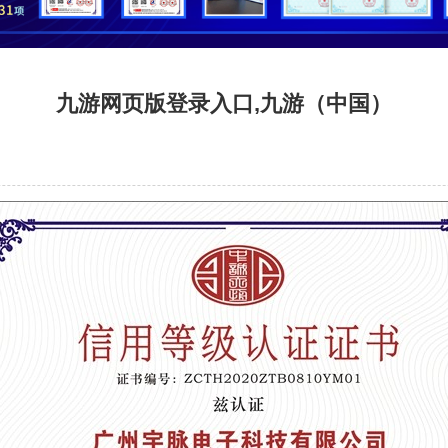
九游网页版登录入口,九游（中国）