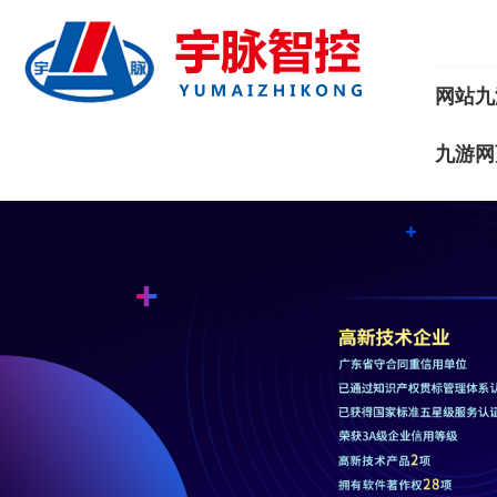
网站九
九游网