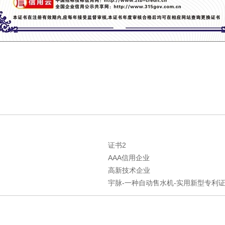
证书2
AAA信用企业
高新技术企业
宇脉-一种自动售水机-实用新型专利证书