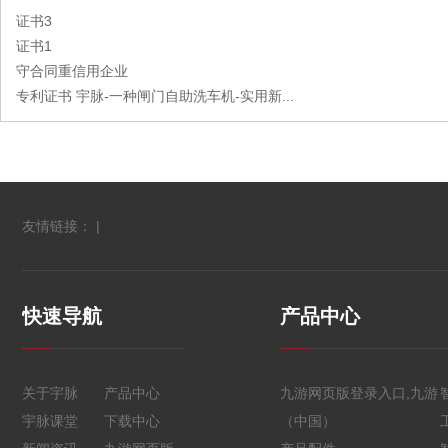
证书3
证书1
守合同重信用企业
专利证书 宇脉-一种闸门自助洗车机-实用新...
友情链接： |
快速导航
产品中心
关于宇脉
产品中心
九游网页版登录入口,九游
宇脉课堂
下载中心
（中国）