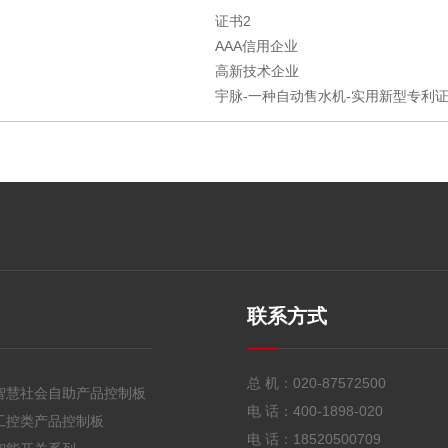
证书2
AAA信用企业
高新技术企业
宇脉-一种自动售水机-实用新型专利证书
联系方式
总 机：
020-87572500
智慧社会自助产品控制板
电 话：
400-1898-020
工控类产品控制板
电 话：
18520500709