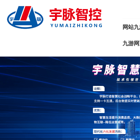
网站九
九游网