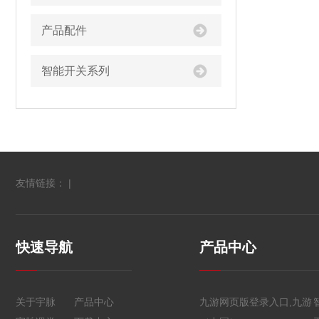
产品配件
智能开关系列
友情链接： |
快速导航
产品中心
关于宇脉
产品中心
九游网页版登录入口,九游