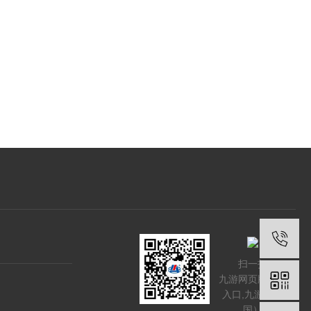
扫一扫
九游网页版登录
入口,九游（中
国）