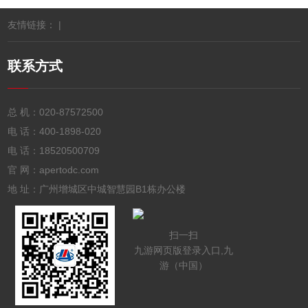
友情链接： |
联系方式
总 机：
020-87572500
电 话：
400-1898-020
电 话：
18520500709
官 网：apertodc.com
地 址：广州增城区中城智慧园B1栋办公楼
扫一扫
九游网页版登录入口,九
游（中国）