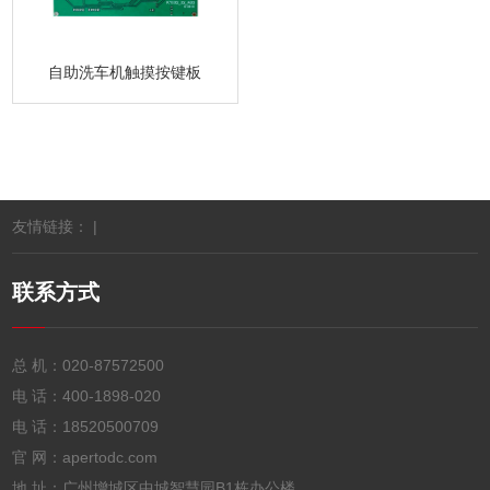
自助洗车机触摸按键板
友情链接： |
联系方式
总 机：
020-87572500
电 话：
400-1898-020
电 话：
18520500709
官 网：apertodc.com
地 址：广州增城区中城智慧园B1栋办公楼