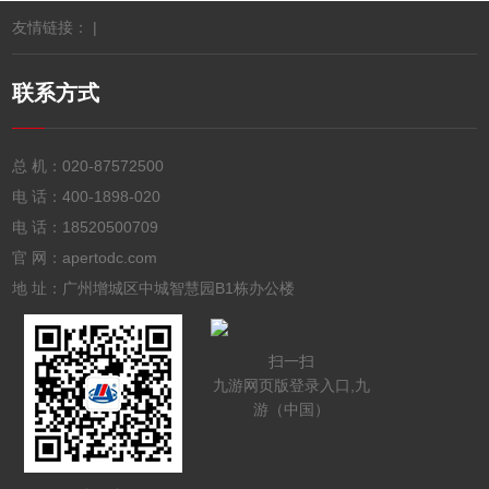
友情链接： |
联系方式
总 机：
020-87572500
电 话：
400-1898-020
电 话：
18520500709
官 网：apertodc.com
地 址：广州增城区中城智慧园B1栋办公楼
扫一扫
九游网页版登录入口,九
游（中国）