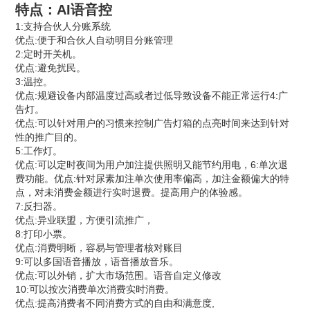
特点：AI语音控
1:支持合伙人分账系统
优点:便于和合伙人自动明目分账管理
2:定时开关机。
优点:避免扰民。
3:温控。
优点:规避设备内部温度过高或者过低导致设备不能正常运行4:广
告灯。
优点:可以针对用户的习惯来控制广告灯箱的点亮时间来达到针对
性的推广目的。
5:工作灯。
优点:可以定时夜间为用户加注提供照明又能节约用电，6:单次退
费功能。优点:针对尿素加注单次使用率偏高，加注金额偏大的特
点，对未消费金额进行实时退费。提高用户的体验感。
7:反扫器。
优点:异业联盟，方便引流推广，
8:打印小票。
优点:消费明晰，容易与管理者核对账目
9:可以多国语音播放，语音播放音乐。
优点:可以外销，扩大市场范围。语音自定义修改
10:可以按次消费单次消费实时消费。
优点:提高消费者不同消费方式的自由和满意度,